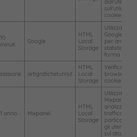
dall’utente
sull’utilizzo de
cookie
Utilizzato da
HTML
Google Analy
10
Google
Local
per analisi
minuti
Storage
statistiche in
forma anoni
HTML
Verifica che i
sessione
artigraficheturini.it
Local
browser accet
Storage
cookie
Utilizzato da
Mixpanel pe
HTML
analizzare il
1 anno
Mixpanel
Local
traffico, in
Storage
particolare
gli utenti arr
sul sito.