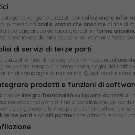
ici
 categoria vengono utilizzati per
collezionare informaz
ni in merito ad
analisi statistiche anonime
al fine di mi
a tipologia di cookie raccoglie dati in
forma anonim
itici sono inviati dal Sito Stesso o da domini di terze part
isi di servizi di terze parti
utilizzati al fine di raccogliere informazioni sull’
uso de
gine visitate, tempo di permanenza, origini del traffi
 ai fini di campagne di marketing. Questi cookie sono inv
ntegrare prodotti e funzioni di software
di cookie
integra funzionalità sviluppate da terzi
all’
e nei social network al fine di condivisione dei contenut
tware per generare le mappe e ulteriori software che of
i terze parti
e da
siti partner
che offrono le loro funzi
ofilazione