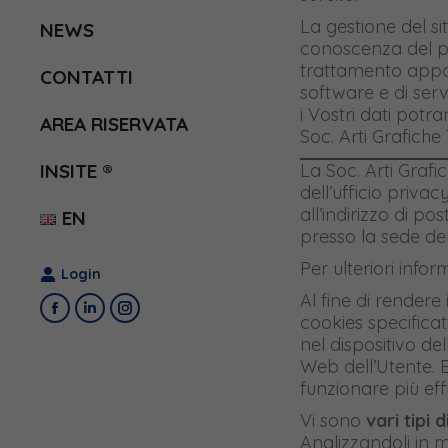
La gestione del si
NEWS
conoscenza del per
trattamento appos
CONTATTI
software e di serv
i Vostri dati pot
AREA RISERVATA
Soc. Arti Grafiche T
La Soc. Arti Grafi
INSITE ®
dell’ufficio priva
all’indirizzo di p
EN
presso la sede del
Per ulteriori info
Login
Al fine di rendere i
Facebook
Linkedin
Instagram
cookies specificat
nel dispositivo de
page
page
page
Web dell’Utente. E
opens
opens
opens
funzionare più eff
in
in
in
Vi sono
vari tipi 
new
new
new
Analizzandoli in 