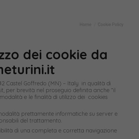
Tu sei qui:
Home
Cookie Policy
lizzo dei cookie da
eturini.it
042 Castel Goffredo (MN) – Italy in qualità di
it, per brevità nel proseguio definita anche “il
 modalità e le finalità di utilizzo dei cookies
on modalità prettamente informatiche su server e
nsabili del trattamento.
sibilità di una completa e corretta navigazione