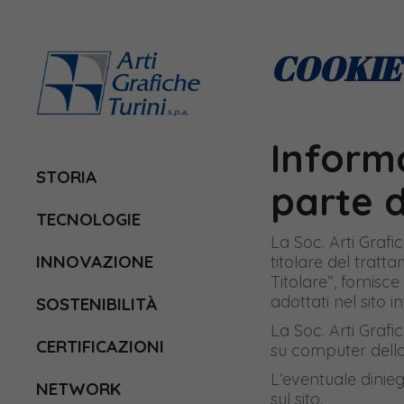
COOKIE
Informa
STORIA
parte d
TECNOLOGIE
La Soc. Arti Grafi
INNOVAZIONE
titolare del tratt
Titolare”, fornisce
adottati nel sito i
SOSTENIBILITÀ
La Soc. Arti Grafi
CERTIFICAZIONI
su computer della
L’eventuale dinieg
NETWORK
sul sito.