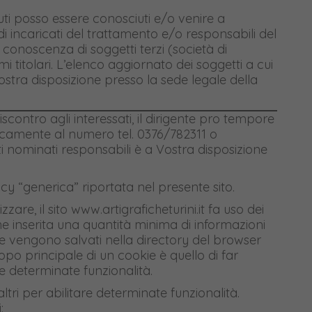
nuti posso essere conosciuti e/o venire a
di incaricati del trattamento e/o responsabili del
conoscenza di soggetti terzi (società di
i titolari. L’elenco aggiornato dei soggetti a cui
stra disposizione presso la sede legale della
iscontro agli interessati, il dirigente pro tempore
onicamente al numero tel. 0376/782311 o
tti nominati responsabili è a Vostra disposizione
acy “generica” riportata nel presente sito.
lizzare, il sito www.artigraficheturini.it fa uso dei
iene inserita una quantità minima di informazioni
 che vengono salvati nella directory del browser
opo principale di un cookie è quello di far
ne determinate funzionalità.
 altri per abilitare determinate funzionalità.
: