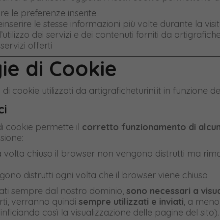
e preferenze inserite
serire le stesse informazioni più volte durante la vi
lizzo dei servizi e dei contenuti forniti da artigrafichet
servizi offerti
ie di Cookie
i di cookie utilizzati da artigraficheturini.it in funzione de
ci
di cookie permette il
corretto funzionamento di alcune
ssione:
a volta chiuso il browser non vengono distrutti ma r
gono distrutti ogni volta che il browser viene chiuso
viati sempre dal nostro dominio,
sono necessari a visua
erti, verranno quindi
sempre utilizzati e inviati
, a meno
nficiando così la visualizzazione delle pagine del sito).