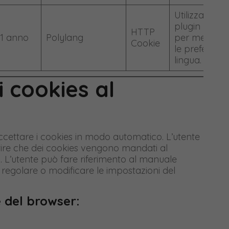
Utilizzato dal
plugin Polyl
HTTP
1 anno
Polylang
per memoriz
Cookie
le preferenze
lingua.
i cookies al
cettare i cookies in modo automatico. L’utente
tire che dei cookies vengono mandati al
s. L’utente può fare riferimento al manuale
 regolare o modificare le impostazioni del
e del browser: