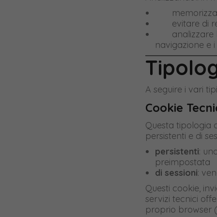
window
window
window
memorizzare l
evitare di rein
analizzare l’uti
navigazione e i 
Tipolog
A seguire i vari tip
Cookie Tecni
Questa tipologia 
persistenti e di se
persistenti
: un
preimpostata
di sessioni
: ven
Questi cookie, in
servizi tecnici off
proprio browser (i