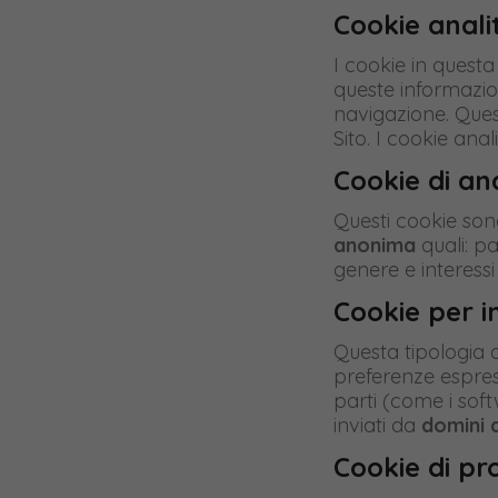
Cookie analit
I cookie in questa
queste informazio
navigazione. Quest
Sito. I cookie anal
Cookie di anal
Questi cookie sono 
anonima
quali: pa
genere e interessi
Cookie per i
Questa tipologia 
preferenze espress
parti (come i sof
inviati da
domini d
Cookie di pr