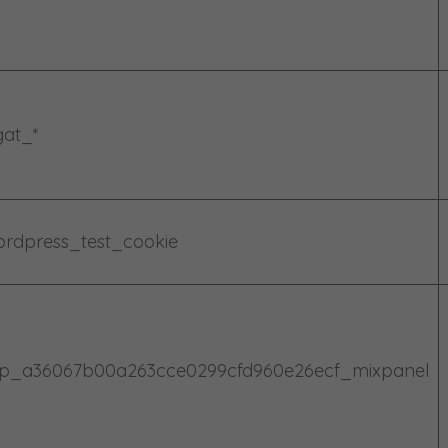
gat_*
rdpress_test_cookie
p_a36067b00a263cce0299cfd960e26ecf_mixpanel