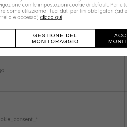
igazione con le impostazioni cookie di default. Per ulte
come utilizziamo i tuoi dati per fini obbligatori (ad e
arrello e accesso)
clicca qui
id
GESTIONE DEL
ACC
MONITORAGGIO
MONI
ga
okie_consent_*