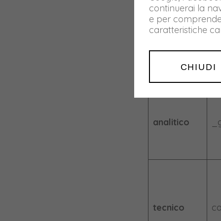
continuerai la nav
e per comprendere 
caratteristiche c
analitico
_g
CHIUDI
analitico
_
tecnico
co