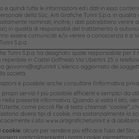
to e quindi tutte le informazioni ed i dati in esso conte
sonale della Soc. Arti Grafiche Turini S.p.a. in qualità 
itamente nominati, inoltre, i dati potrebbero venire a 
izi) in qualità di responsabili del trattamento o autonom
ranno essere comunicati e/o venire a conoscenza è a Vo
urini S.p.a.
che Turini S.p.a. ha designato quale responsabile per il r
cy reperibile in Castel Goffredo Via Ubertini 25 o telef
osta giovanni@agturini.it L’elenco aggiornato dei sogge
la società.
rmazioni è possibile anche consultare l’informativa priv
 propri servizi il più possibile efficienti e semplici da uti
i nella presente informativa. Quando si visita il sito, v
ll’Utente, come piccoli file di testo chiamati “cookie”,
sistono diversi tipi di cookie, ma sostanzialmente lo sc
icacemente il sito www.artigraficheturini.it e di abilitar
di cookie
, alcuni per rendere più efficace l’uso del Sito,
maniera particolareggiata i nostri cookie permettono di