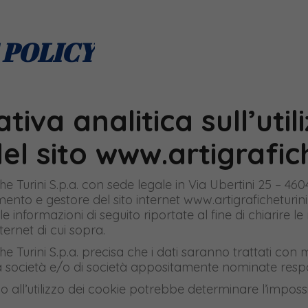
 POLICY
tiva analitica sull’uti
el sito www.artigrafich
che Turini S.p.a. con sede legale in Via Ubertini 25 – 46
amento e gestore del sito internet www.artigraficheturini.
 le informazioni di seguito riportate al fine di chiarire le
nternet di cui sopra.
che Turini S.p.a. precisa che i dati saranno trattati c
 società e/o di società appositamente nominate respo
o all’utilizzo dei cookie potrebbe determinare l’impos