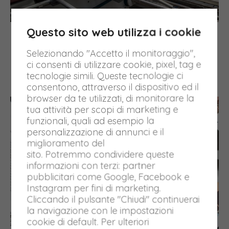
Incollatura
Questo sito web utilizza i cookie
Macchine piega-incolla per astucci in linea con
Selezionando "Accetto il monitoraggio",
dispositivo raddrizzatore e raccoglitore
ci consenti di utilizzare cookie, pixel, tag e
automatico per una perfetta incollatura, idonea a
tecnologie simili. Queste tecnologie ci
confezionatrici ad alta velocità
consentono, attraverso il dispositivo ed il
browser da te utilizzati, di monitorare la
tua attività per scopi di marketing e
funzionali, quali ad esempio la
personalizzazione di annunci e il
miglioramento del
sito. Potremmo condividere queste
informazioni con terzi: partner
pubblicitari come Google, Facebook e
Instagram per fini di marketing.
Cliccando il pulsante "Chiudi" continuerai
la navigazione con le impostazioni
cookie di default. Per ulteriori